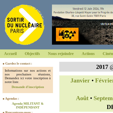
Accueil
Objectifs
Nous rejoindre
Actions
Ciném
● Gardez le contact :
2017
Informations sur nos actions et
nos prochaines réunions,
Demandez ici votre inscription à
Janvier
•
Févrie
notre liste.
Demande d'inscription
Août
•
Septem
● Agendas :
Agenda MILITANT &
D
INDÉPENDANT
● Rencontrons-nous :