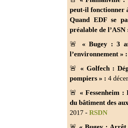
peut-il fonctionner 
Quand EDF se pass
préalable de l’ASN 
🚨
« Bugey : 3 a
l’environnement » :
🚨
« Golfech : Dé
pompiers » :
4 déce
🚨
« Fessenheim : 
du bâtiment des auxi
2017 -
RSDN
🚨
« Bugey : Arrêt