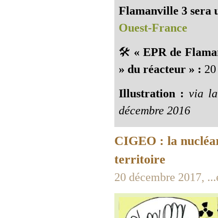
Flamanville 3 sera u
Ouest-France
🛠️
« EPR de Flamanv
» du réacteur » :
20 
Illustration :
via la
décembre 2016
CIGEO : la nucléari
territoire
20 décembre 2017, ...e