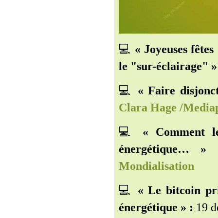
💻
« Joyeuses fête
le "sur-éclairage" »
💻
« Faire disjonc
Clara Hage /Media
💻
« Comment le
énergétique… » 
Mondialisation
💻
« Le bitcoin p
énergétique » :
19 d