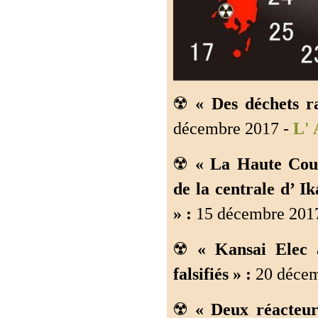
☢️
« Des déchets ra
décembre 2017 -
L' 
☢️
« La Haute Cou
de la centrale d’ I
» :
15 décembre 2017
☢️
« Kansai Elec a
falsifiés » :
20 décem
☢️
« Deux réacteur