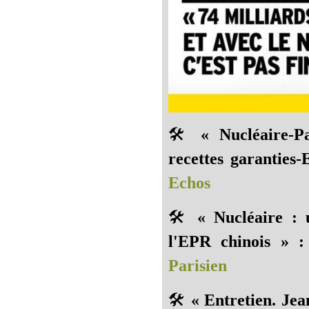
🛠️
« Nucléaire-P
recettes garanties
Echos
🛠️
« Nucléaire : 
l'EPR chinois » :
Parisien
🛠️
« Entretien. Je