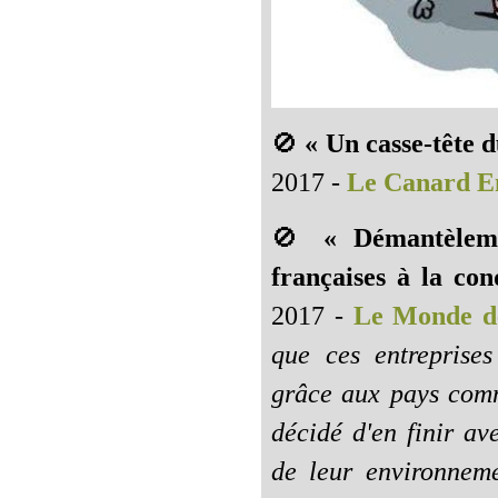
🚫
« Un casse-tête 
2017 -
Le Canard E
🚫
« Démantèleme
françaises à la co
2017 -
Le Monde de
que ces entreprise
grâce aux pays comme
décidé d'en finir av
de leur environneme