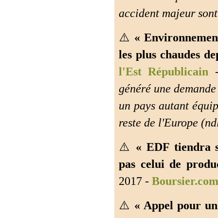
accident majeur sont 
⚠️
« Environnement
les plus chaudes de
l'Est Républicain
généré une demande e
un pays autant équip
reste de l'Europe (ndl
⚠️
« EDF tiendra s
pas celui de produ
2017 -
Boursier.co
⚠️
« Appel pour un