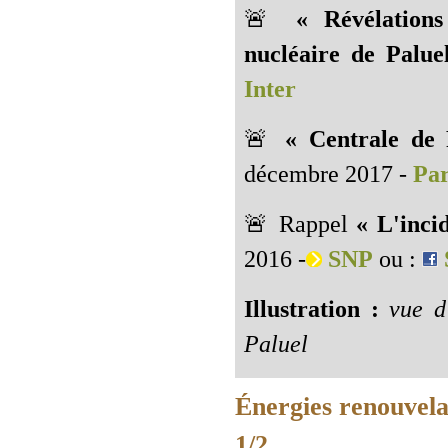
🚨
« Révélations
nucléaire de Palue
Inter
🚨
« Centrale de 
décembre 2017 -
Par
🚨 Rappel
« L'inci
2016 -
SNP
ou :
Illustration :
vue d'
Paluel
Énergies renouvelab
1/2