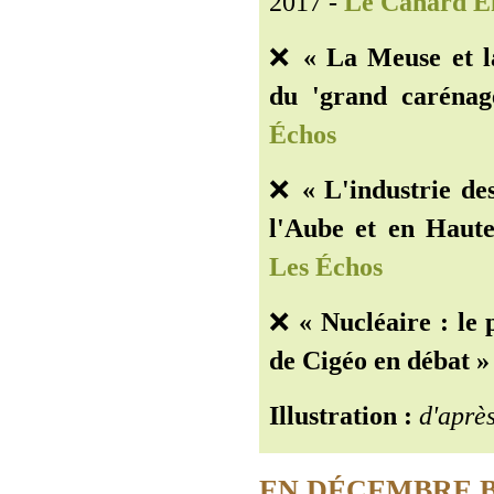
2017 -
Le Canard E
❌
« La Meuse et l
du 'grand carénag
Échos
❌
« L'industrie de
l'Aube et en Haut
Les Échos
❌
« Nucléaire : le 
de Cigéo en débat » 
Illustration :
d'après
EN DÉCEMBRE B