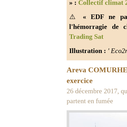
» :
Collectif climat 
⚠️
« EDF ne par
l'hémorragie de c
Trading Sat
Illustration :
' Eco2
Areva COMURHEX :
exercice
26 décembre 2017, qu
partent en fumée