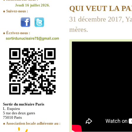
Jeudi 16 juillet 2026.
QUI VEUT LA PA
● Suivez-nous :
31 décembre 2017, Ya
mères.
● Écrivez-nous :
Sortir du nucléaire Paris
L. Esquieu
5 rue des deux gares
75010 Paris
● Association locale adhérente au :