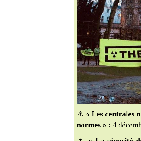
⚠️
« Les centrales n
normes » :
4 décemb
⚠️
« La sécurité d