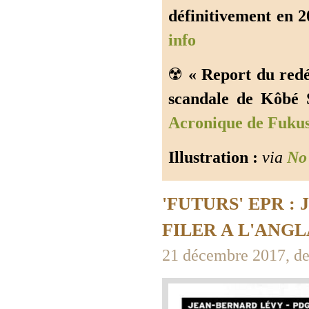
définitivement en 2
info
☢️
« Report du redé
scandale de Kôbé S
Acronique de Fuku
Illustration :
via
No
'FUTURS' EPR : 
FILER A L'ANGL
21 décembre 2017, des