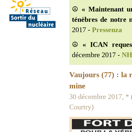
☮️
« Maintenant un
ténèbres de notre 
2017 -
Pressenza
☮️
« ICAN reques
décembre 2017 -
NHK
Vaujours (77) : la 
mine
30 décembre 2017, * (
Courtry)