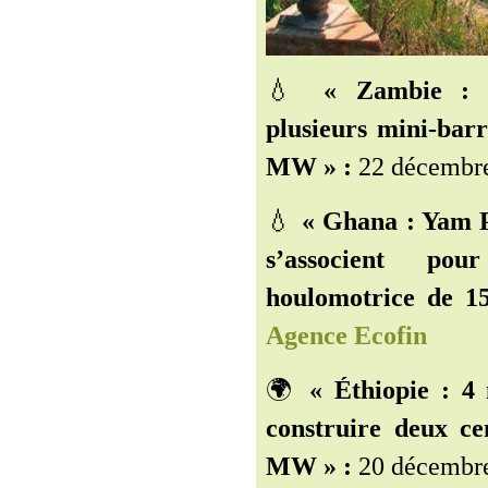
💧
« Zambie : 
plusieurs mini-barr
MW » :
22 décembre
💧
« Ghana : Yam P
s’associent pou
houlomotrice de 
Agence Ecofin
🌍
« Éthiopie : 4 
construire deux ce
MW » :
20 décembre