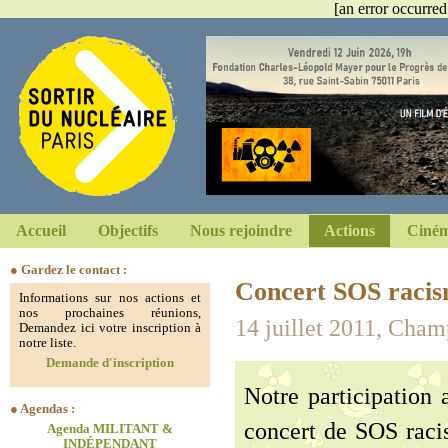
[an error occurred
Accueil
Objectifs
Nous rejoindre
Actions
Ciném
● Gardez le contact :
Concert SOS raci
Informations sur nos actions et
nos prochaines réunions,
14 juillet 2011, Cha
Demandez ici votre inscription à
notre liste.
Demande d'inscription
Notre participation 
● Agendas :
concert de SOS racis
Agenda MILITANT &
INDÉPENDANT