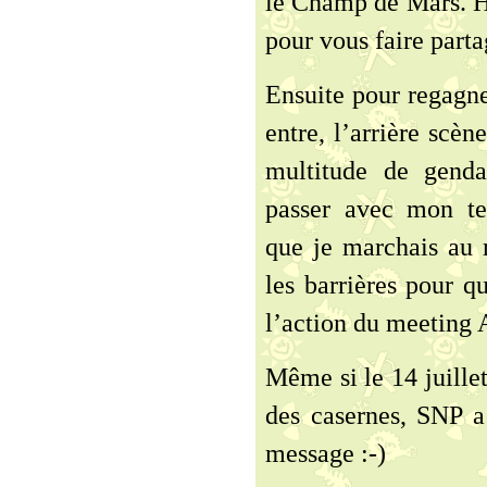
le Champ de Mars. He
pour vous faire part
Ensuite pour regagner
entre, l’arrière scèn
multitude de genda
passer avec mon tee
que je marchais au m
les barrières pour q
l’action du meeting
Même si le 14 juille
des casernes, SNP 
message :-)