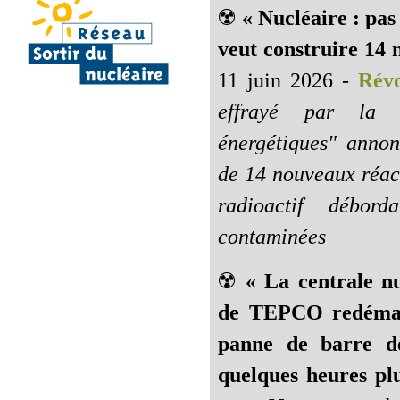
☢️
« Nucléaire : pa
veut construire 14 
11 juin 2026 -
Révo
effrayé par la 
énergétiques" annon
de 14 nouveaux réac
radioactif débo
contaminées
☢️
« La centrale n
de TEPCO redémarr
panne de barre de
quelques heures plu