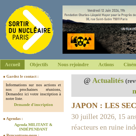
Accueil
Objectifs
Nous rejoindre
Actions
Ciném
● Gardez le contact :
@
Actualités
(rev
Informations sur nos actions et
n
nos prochaines réunions,
Demandez ici votre inscription à
notre liste.
JAPON : LES S
Demande d'inscription
30 juillet 2026, 15 an
● Agendas :
Agenda MILITANT &
réacteurs en ruine in
INDÉPENDANT
● Rencontrons-nous :