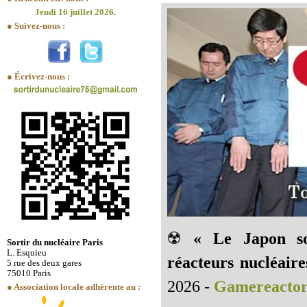
Jeudi 16 juillet 2026.
● Suivez-nous :
● Écrivez-nous :
☢️
« Le Japon so
Sortir du nucléaire Paris
L. Esquieu
réacteurs nucléaire
5 rue des deux gares
75010 Paris
2026 -
Gamereacto
● Association locale adhérente au :