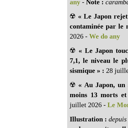
any
-
Note :
caramba
☢️
« Le Japon rejet
contaminée par le n
2026 -
We do any
☢️
« Le Japon tou
7,1, le niveau le pl
sismique » :
28 juill
☢️
« Au Japon, un 
moins 13 morts et 
juillet 2026 -
Le Mo
Illustration :
depuis 