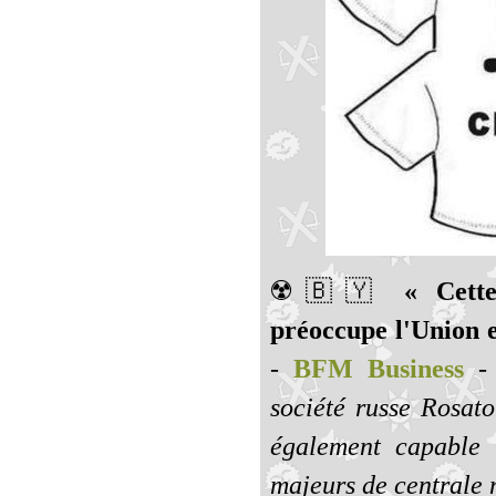
☢️🇧🇾️
« Cette
préoccupe l'Union 
-
BFM Business
société russe Rosato
également capable 
majeurs de centrale 