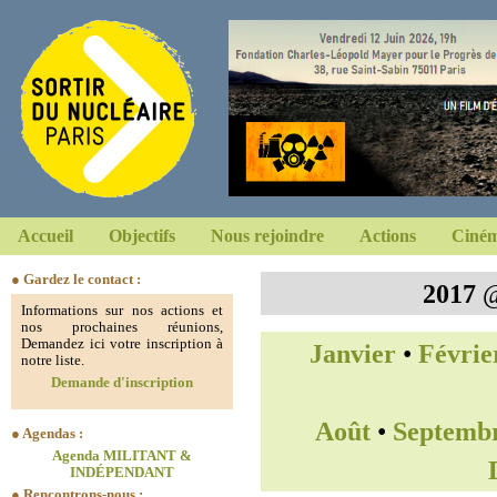
Accueil
Objectifs
Nous rejoindre
Actions
Ciném
● Gardez le contact :
2017
Informations sur nos actions et
nos prochaines réunions,
Demandez ici votre inscription à
Janvier
•
Févrie
notre liste.
Demande d'inscription
Août
•
Septemb
● Agendas :
Agenda MILITANT &
INDÉPENDANT
● Rencontrons-nous :