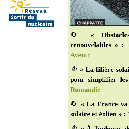
🔄
« Obstacle
renouvelables » :
2
Avenir
🌞
« La filière sol
pour simplifier les
Romandie
🔄
« La France va 
solaire et éolien » :
🌞
« À Toulouse, d