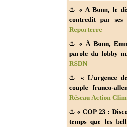
♨️
« A Bonn, le d
contredit par ses 
Reporterre
♨️
« À Bonn, Emma
parole du lobby nu
RSDN
♨️
« L’urgence d
couple franco-all
Réseau Action Clim
♨️
« COP 23 : Disc
temps que les bell