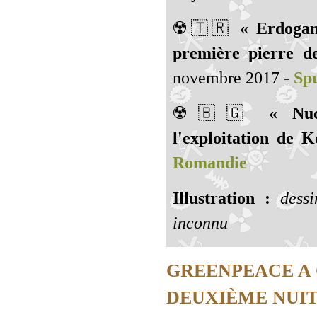
☢️🇹🇷️
« Erdogan
première pierre d
novembre 2017 -
Spu
☢️🇧🇬️
« Nuc
l'exploitation de K
Romandie
Illustration :
dessi
inconnu
GREENPEACE A 
DEUXIÈME NUIT