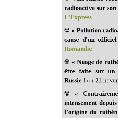
radioactive sur son 
L'Express
☢️
« Pollution radio
cause d'un officiel
Romandie
☢️
« Nuage de ruthé
être faite sur un 
Russie ! » :
21 novem
☢️
« Contraireme
intensément depuis 
l’origine du ruthé