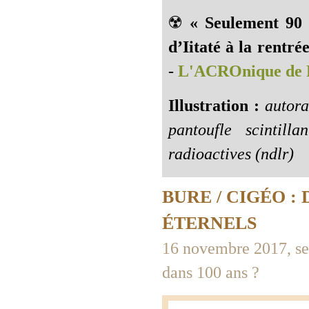
☢️
« Seulement 90 
d’Iitaté à la rentré
-
L'ACROnique de 
Illustration :
autora
pantoufle scintill
radioactives (ndlr)
BURE / CIGÉO :
ÉTERNELS
16 novembre 2017, se
dans 100 ans ?