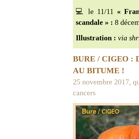
💻 le 11/11
« Fran
scandale » :
8 décem
Illustration :
via shr
BURE / CIGEO :
AU BITUME !
25 novembre 2017, qui
cancers