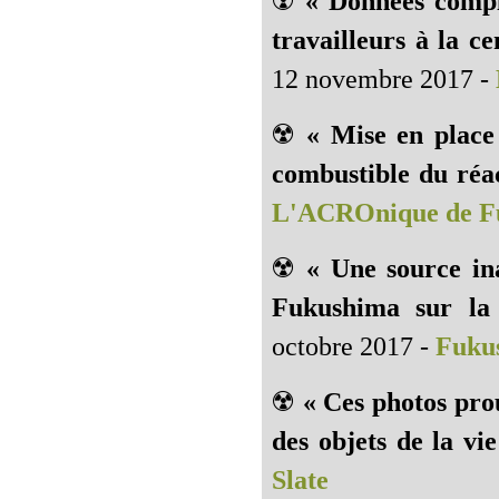
☢️
« Données complè
travailleurs à la c
12 novembre 2017 -
☢️
« Mise en place 
combustible du réac
L'ACROnique de F
☢️
« Une source in
Fukushima sur la
octobre 2017 -
Fukus
☢️
« Ces photos pro
des objets de la vi
Slate