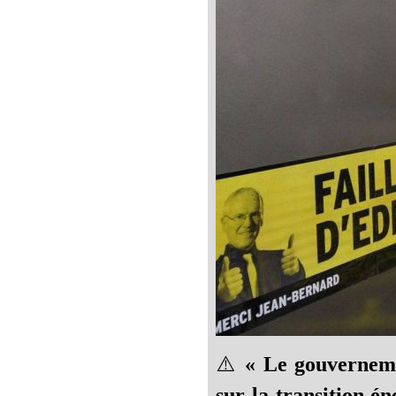
⚠️
« Le gouverneme
sur la transition én