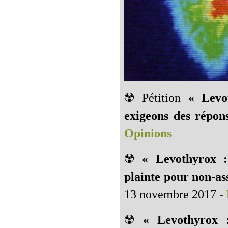
☢️ Pétition
« Levo
exigeons des répons
Opinions
☢️
« Levothyrox :
plainte pour non-as
13 novembre 2017 -
☢️
« Levothyrox 