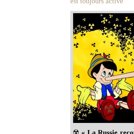
est toujours active
☢️
« La Russie reco