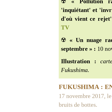
☢️
« Pollution r
'inquiétant' et 'inv
d'où vient ce rejet'
TV
☢️
« Un nuage rad
septembre » :
10 no
Illustration :
carte
Fukushima.
FUKUSHIMA : E
17 novembre 2017, le 
bruits de bottes.