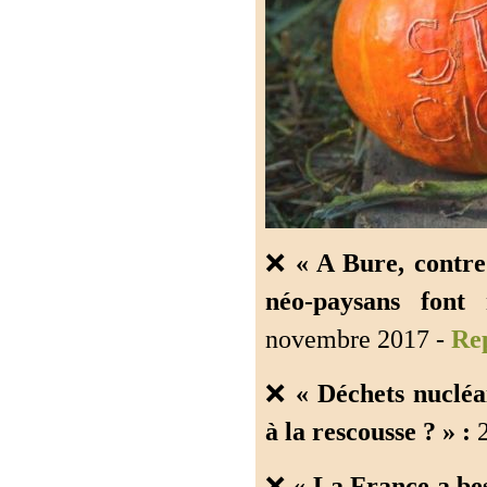
❌
« A Bure, contre 
néo-paysans font
novembre 2017 -
Rep
❌
« Déchets nucléa
à la rescousse ? » :
2
❌
« La France a bes