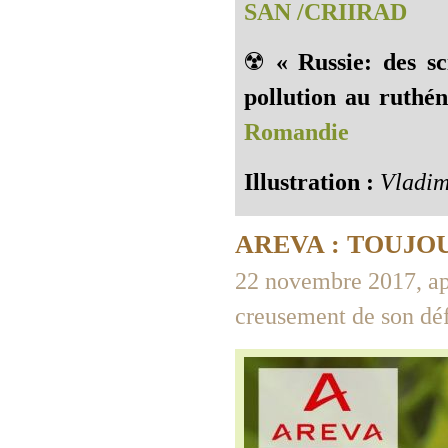
SAN /CRIIRAD
☢️
« Russie: des sc
pollution au ruthé
Romandie
Illustration :
Vladim
AREVA : TOUJO
22 novembre 2017, apr
creusement de son déf