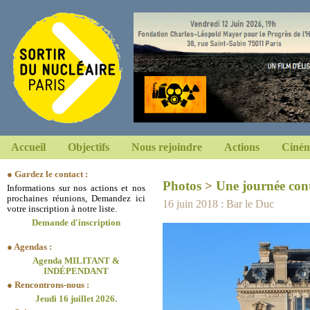
Accueil
Objectifs
Nous rejoindre
Actions
Ciném
● Gardez le contact :
Photos
>
Une journée cont
Informations sur nos actions et nos
prochaines réunions, Demandez ici
16 juin 2018 : Bar le Duc
votre inscription à notre liste.
Demande d'inscription
● Agendas :
Agenda MILITANT &
INDÉPENDANT
● Rencontrons-nous :
Jeudi 16 juillet 2026.