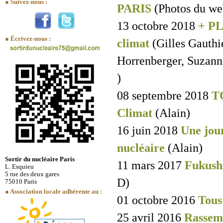
● Suivez-nous :
PARIS
(Photos du we
13 octobre 2018
+ PL
● Écrivez-nous :
climat
(Gilles Gauthi
Horrenberger, Suzanne
)
08 septembre 2018
TO
Climat
(Alain)
16 juin 2018
Une jour
nucléaire
(Alain)
Sortir du nucléaire Paris
11 mars 2017
Fukush
L. Esquieu
5 rue des deux gares
D)
75010 Paris
● Association locale adhérente au :
01 octobre 2016
Tous
25 avril 2016
Rassem