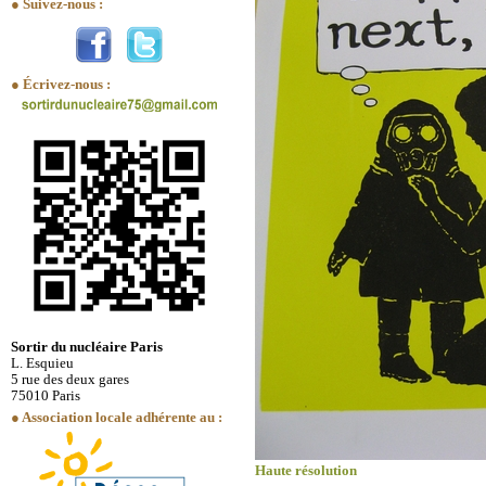
● Suivez-nous :
● Écrivez-nous :
Sortir du nucléaire Paris
L. Esquieu
5 rue des deux gares
75010 Paris
● Association locale adhérente au :
Haute résolution