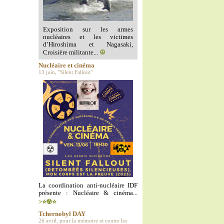
Exposition sur les armes
nucléaires et les victimes
d’Hiroshima et Nagasaki,
Croisière militante...
☮️
Nucléaire et cinéma
13 juin, "Silent Fallout"
La coordination anti-nucléaire IDF
présente : Nucléaire & cinéma...
>⭐️☢️⭐️
Tchernobyl DAY
26 avril, pour la mémoire et contre les