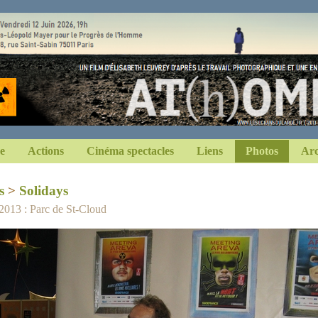
e
Actions
Cinéma spectacles
Liens
Photos
Arc
s
>
Solidays
 2013 : Parc de St-Cloud