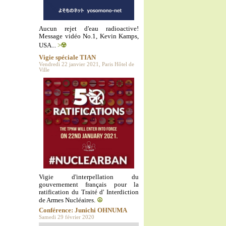
Aucun rejet d'eau radioactive!
Message vidéo No.1, Kevin Kamps,
USA...
>☢️
Vigie spéciale TIAN
Vendredi 22 janvier 2021, Paris Hôtel de
Ville
Vigie d'interpellation du
gouvernement français pour la
ratification du Traité d' Interdiction
de Armes Nucléaires.
☮️
Conférence: Junichi OHNUMA
Samedi 29 février 2020