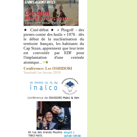
★ Ciné-débat ★ « Plogoff - des
pierres contre des fusils » 1976 : dès
le début de la nucléarisation du
territoire français, les habitants du
Cap Sizun, apprennent que leur terre
est convoitée par EDF pour
l'implantation d'une centrale
atomique...
>★
Conférence: Les OSHIDORI
Vendredi 1er février 2019