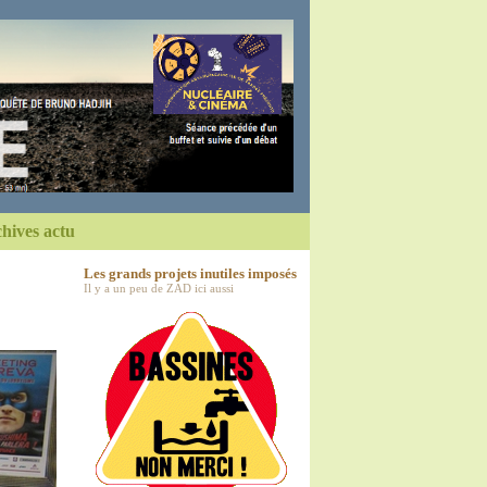
hives actu
Les grands projets inutiles imposés
Il y a un peu de ZAD ici aussi