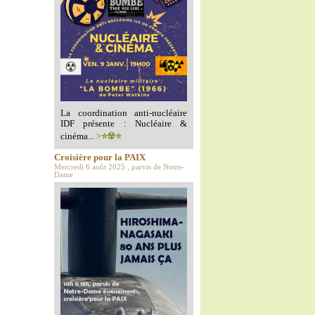
La coordination anti-nucléaire
IDF présente : Nucléaire &
cinéma...
>⭐️☢️⭐️
Croisière pour la PAIX
Mercredi 6 août 2025 , parvis de Notre-
Dame