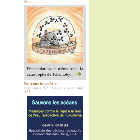
dénis
Déambulation en mémoire de la
catastrophe de Tchernobyl...
>☢️
Sauvons les océans
4 septembre 2021, Nos Voisins Lointains
3.11