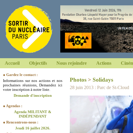
Accueil
Objectifs
Nous rejoindre
Actions
Ciném
● Gardez le contact :
Photos
>
Solidays
Informations sur nos actions et nos
prochaines réunions, Demandez ici
28 juin 2013 : Parc de St-Cloud
votre inscription à notre liste.
Demande d'inscription
● Agendas :
Agenda MILITANT &
INDÉPENDANT
● Rencontrons-nous :
Jeudi 16 juillet 2026.