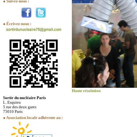
● Suivez-nous :
● Écrivez-nous :
Haute résolution
Sortir du nucléaire Paris
L. Esquieu
5 rue des deux gares
75010 Paris
● Association locale adhérente au :