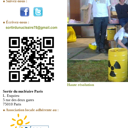
● Suivez-nous :
● Écrivez-nous :
Haute résolution
Sortir du nucléaire Paris
L. Esquieu
5 rue des deux gares
75010 Paris
● Association locale adhérente au :