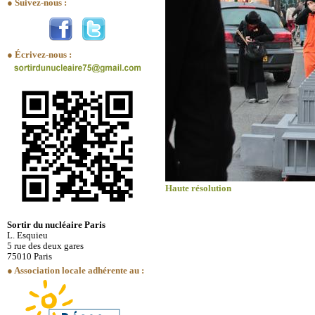
● Suivez-nous :
● Écrivez-nous :
Haute résolution
Sortir du nucléaire Paris
L. Esquieu
5 rue des deux gares
75010 Paris
● Association locale adhérente au :