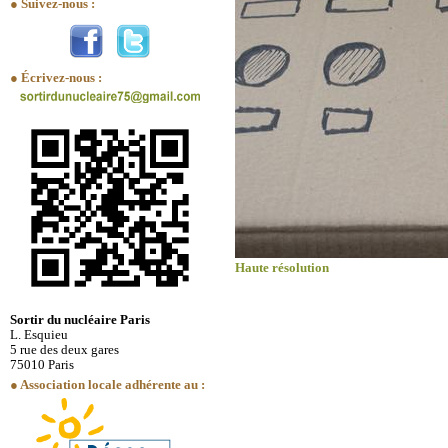
● Suivez-nous :
● Écrivez-nous :
Haute résolution
Sortir du nucléaire Paris
L. Esquieu
5 rue des deux gares
75010 Paris
● Association locale adhérente au :