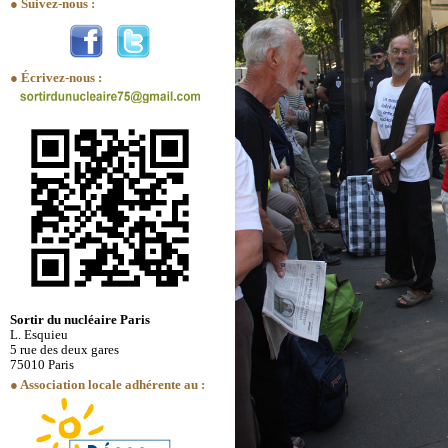
● Suivez-nous :
● Écrivez-nous :
Sortir du nucléaire Paris
L. Esquieu
5 rue des deux gares
75010 Paris
● Association locale adhérente au :