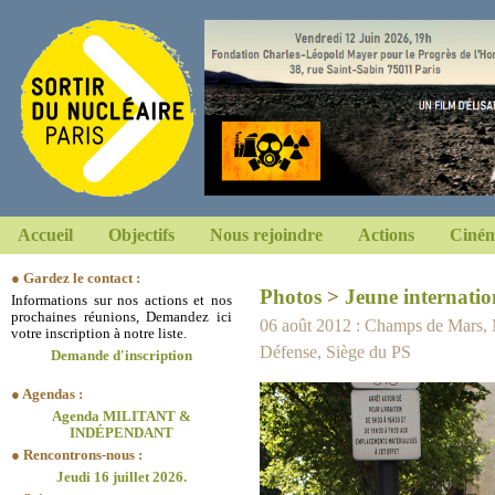
Accueil
Objectifs
Nous rejoindre
Actions
Ciném
● Gardez le contact :
Photos
>
Jeune internatio
Informations sur nos actions et nos
prochaines réunions, Demandez ici
06 août 2012 : Champs de Mars, M
votre inscription à notre liste.
Défense, Siège du PS
Demande d'inscription
● Agendas :
Agenda MILITANT &
INDÉPENDANT
● Rencontrons-nous :
Jeudi 16 juillet 2026.