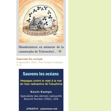
Déambulation en mémoire de la
catastrophe de Tchernobyl...
>☢️
Sauvons les océans
4 septembre 2021, Nos Voisins Lointains
3.11