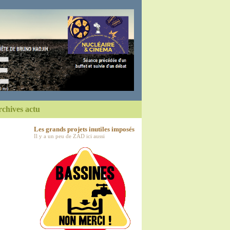
chives actu
Les grands projets inutiles imposés
Il y a un peu de ZAD ici aussi