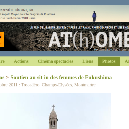
dre
Actions
Cinéma spectacles
Liens
Photos
Ar
os
>
Soutien au sit-in des femmes de Fukushima
obre 2011 : Trocadéro, Champs-Elysées, Montmartre