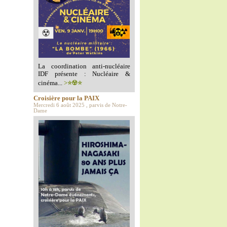
La coordination anti-nucléaire
IDF présente : Nucléaire &
cinéma...
>⭐️☢️⭐️
Croisière pour la PAIX
Mercredi 6 août 2025 , parvis de Notre-
Dame