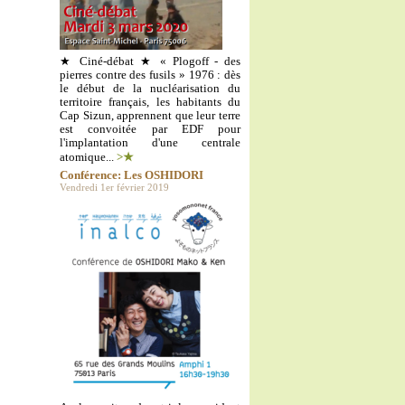
★ Ciné-débat ★ « Plogoff - des
pierres contre des fusils » 1976 : dès
le début de la nucléarisation du
territoire français, les habitants du
Cap Sizun, apprennent que leur terre
est convoitée par EDF pour
l'implantation d'une centrale
atomique...
>★
Conférence: Les OSHIDORI
Vendredi 1er février 2019