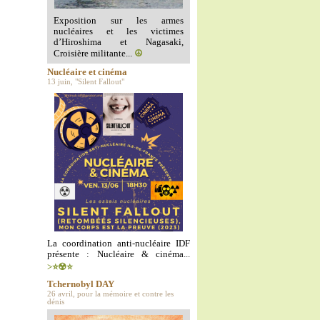
Exposition sur les armes
nucléaires et les victimes
d’Hiroshima et Nagasaki,
Croisière militante...
☮️
Nucléaire et cinéma
13 juin, "Silent Fallout"
La coordination anti-nucléaire IDF
présente : Nucléaire & cinéma...
>⭐️☢️⭐️
Tchernobyl DAY
26 avril, pour la mémoire et contre les
dénis