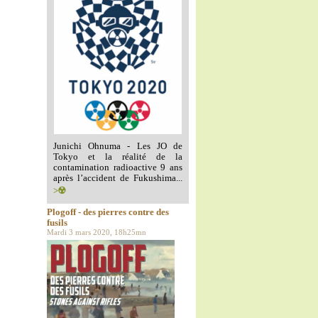
Junichi Ohnuma - Les JO de
Tokyo et la réalité de la
contamination radioactive 9 ans
après l’accident de Fukushima...
>☢️
Plogoff - des pierres contre des
fusils
Mardi 3 mars 2020, 18h25mn