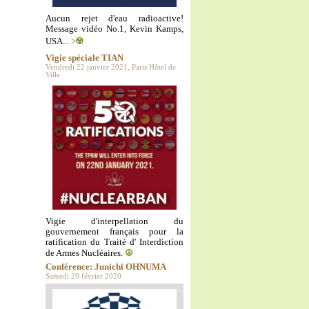
Aucun rejet d'eau radioactive!
Message vidéo No.1, Kevin Kamps,
USA...
>☢️
Vigie spéciale TIAN
Vendredi 22 janvier 2021, Paris Hôtel de
Ville
Vigie d'interpellation du
gouvernement français pour la
ratification du Traité d' Interdiction
de Armes Nucléaires.
☮️
Conférence: Junichi OHNUMA
Samedi 29 février 2020