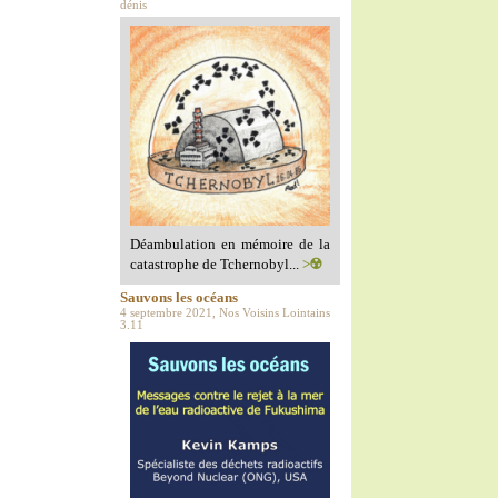
dénis
Déambulation en mémoire de la
catastrophe de Tchernobyl...
>☢️
Sauvons les océans
4 septembre 2021, Nos Voisins Lointains
3.11