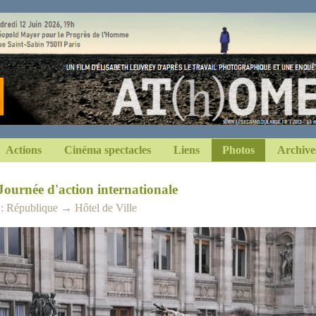
Actions
Cinéma spectacles
Liens
Photos
Archive
Journée d'action internationale
 : République → Hôtel de Ville