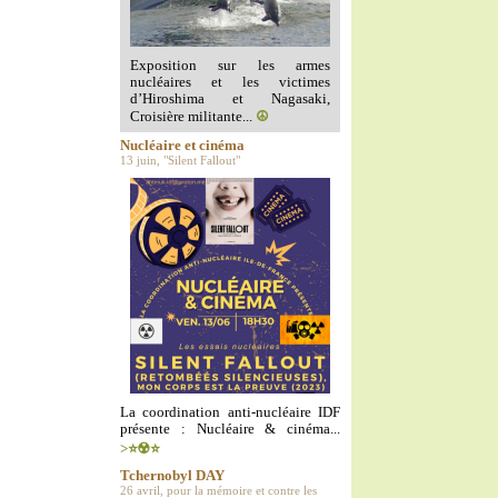
Exposition sur les armes
nucléaires et les victimes
d’Hiroshima et Nagasaki,
Croisière militante...
☮️
Nucléaire et cinéma
13 juin, "Silent Fallout"
La coordination anti-nucléaire IDF
présente : Nucléaire & cinéma...
>⭐️☢️⭐️
Tchernobyl DAY
26 avril, pour la mémoire et contre les