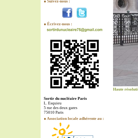
● Suivez-nous :
● Écrivez-nous :
Haute résolut
Sortir du nucléaire Paris
L. Esquieu
5 rue des deux gares
75010 Paris
● Association locale adhérente au :