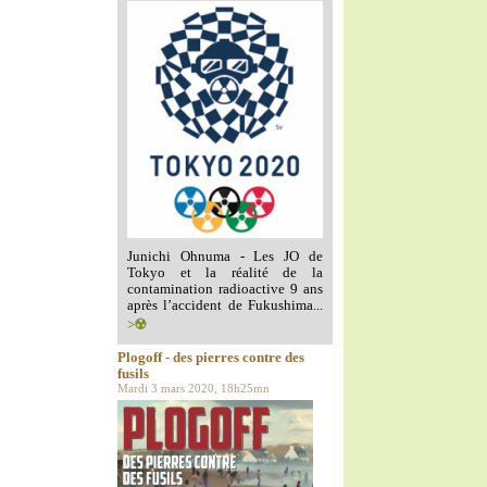
Junichi Ohnuma - Les JO de
Tokyo et la réalité de la
contamination radioactive 9 ans
après l’accident de Fukushima...
>☢️
Plogoff - des pierres contre des
fusils
Mardi 3 mars 2020, 18h25mn