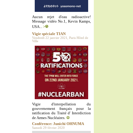
Aucun rejet d'eau radioactive!
Message vidéo No.1, Kevin Kamps,
USA...
>☢️
Vigie spéciale TIAN
Vendredi 22 janvier 2021, Paris Hôtel de
Ville
Vigie d'interpellation du
gouvernement français pour la
ratification du Traité d' Interdiction
de Armes Nucléaires.
☮️
Conférence: Junichi OHNUMA
Samedi 29 février 2020