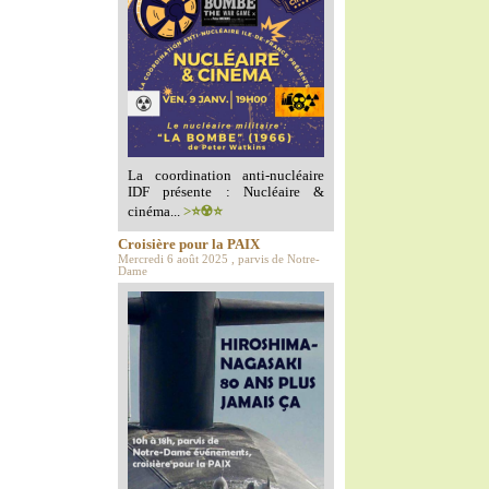
La coordination anti-nucléaire
IDF présente : Nucléaire &
cinéma...
>⭐️☢️⭐️
Croisière pour la PAIX
Mercredi 6 août 2025 , parvis de Notre-
Dame