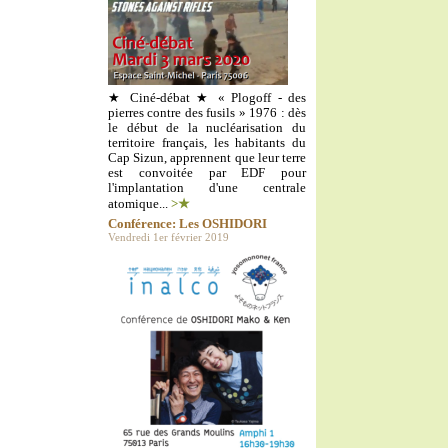
★ Ciné-débat ★ « Plogoff - des
pierres contre des fusils » 1976 : dès
le début de la nucléarisation du
territoire français, les habitants du
Cap Sizun, apprennent que leur terre
est convoitée par EDF pour
l'implantation d'une centrale
atomique...
>★
Conférence: Les OSHIDORI
Vendredi 1er février 2019