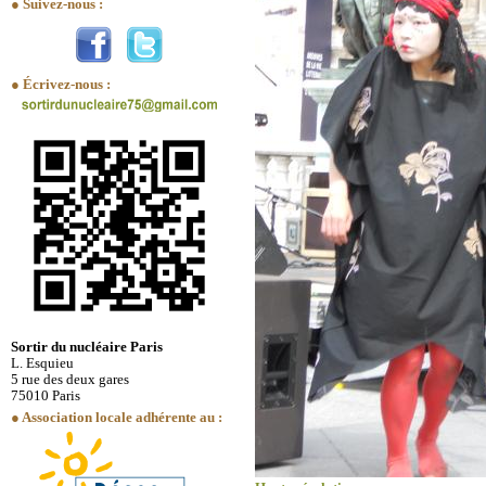
● Suivez-nous :
● Écrivez-nous :
Sortir du nucléaire Paris
L. Esquieu
5 rue des deux gares
75010 Paris
● Association locale adhérente au :