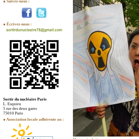
● Suivez-nous :
● Écrivez-nous :
Sortir du nucléaire Paris
L. Esquieu
5 rue des deux gares
75010 Paris
● Association locale adhérente au :