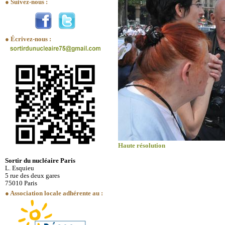
● Suivez-nous :
● Écrivez-nous :
Haute résolution
Sortir du nucléaire Paris
L. Esquieu
5 rue des deux gares
75010 Paris
● Association locale adhérente au :