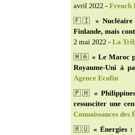
avril 2022 -
French 
🇫🇮
« Nucléaire
Finlande, mais cont
2 mai 2022 -
La Tri
🇲🇦
« Le Maroc po
Royaume-Uni à pa
Agence Ecofin
🇵🇭
« Philippine
ressusciter une cen
Connaissances des 
🇷🇺️
« Énergies : 