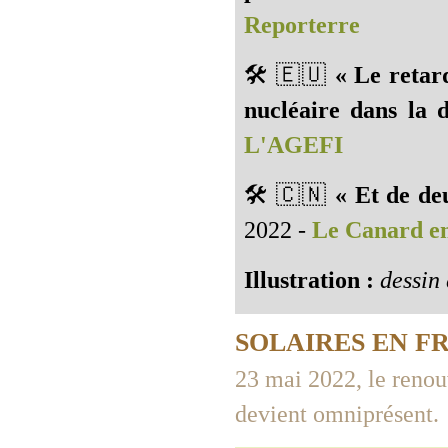
Reporterre
🛠️ 🇪🇺️
« Le retar
nucléaire dans la 
L'AGEFI
🛠️ 🇨🇳️
« Et de de
2022 -
Le Canard e
Illustration :
dessin 
SOLAIRES EN F
23 mai 2022, le renou
devient omniprésent.