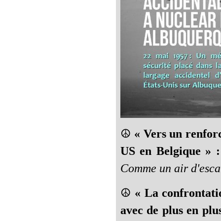
☮️
« Vers un renfor
US en Belgique » :
Comme un air d'escal
☮️
« La confrontati
avec de plus en plus