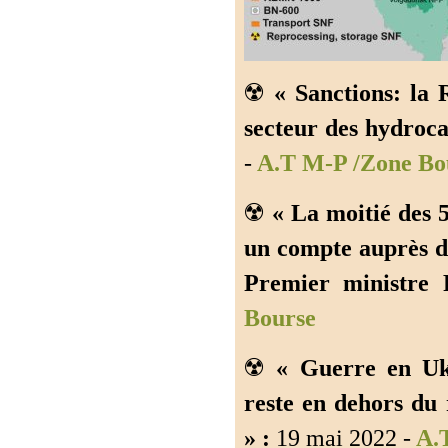
☢️
« Sanctions: la 
secteur des hydroca
-
A.T M-P /Zone Bo
☢️
« La moitié des 
un compte auprès d
Premier ministre 
Bourse
☢️
« Guerre en Uk
reste en dehors du
» :
19 mai 2022 -
A.T