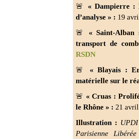
🚨
« Dampierre : 
d’analyse » :
19 avri
🚨
« Saint-Alban 
transport de comb
RSDN
🚨
« Blayais : Er
matérielle sur le ré
🚨
« Cruas : Prolif
le Rhône » :
21 avril
Illustration :
UPDI d
Parisienne Libéré