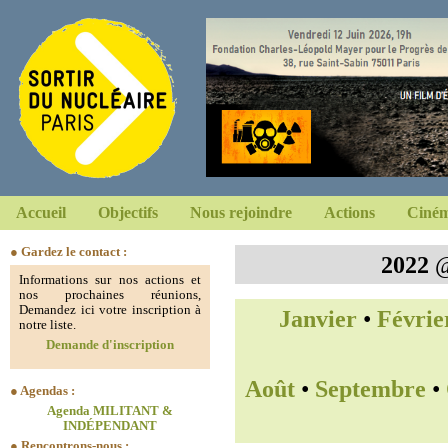
Accueil
Objectifs
Nous rejoindre
Actions
Ciném
● Gardez le contact :
2022
Informations sur nos actions et
nos prochaines réunions,
Demandez ici votre inscription à
Janvier
•
Févrie
notre liste.
Demande d'inscription
Août
•
Septembre
•
● Agendas :
Agenda MILITANT &
INDÉPENDANT
● Rencontrons-nous :