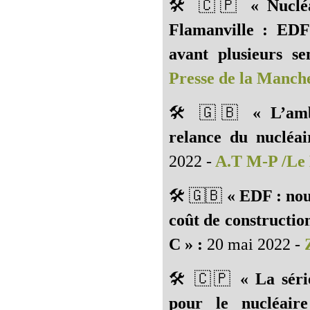
🛠️ 🇨🇵
« Nuclé
Flamanville : EDF
avant plusieurs s
Presse de la Manch
🛠️ 🇬🇧️
« L’amb
relance du nucléa
2022 -
A.T M-P /Le
🛠️ 🇬🇧️
« EDF : nou
coût de constructio
C » :
20 mai 2022 -
Z
🛠️ 🇨🇵
« La séri
pour le nucléai