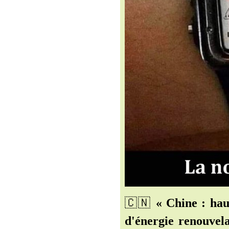
🇨🇳️
« Chine : hau
d'énergie renouvel