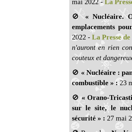
mai 2022 -
La Press
🚫
« Nucléaire. 
emplacements pour
2022 -
La Presse de
n'auront en rien con
couteux et dangereux 
🚫
« Nucléaire : pan
combustible » :
23 m
🚫
« Orano-Tricasti
sur le site, le nu
sécurité » :
27 mai 2