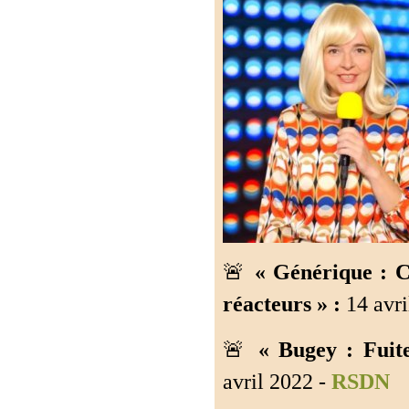
🚨
« Générique : C
réacteurs » :
14 avri
🚨
« Bugey : Fuite
avril 2022 -
RSDN