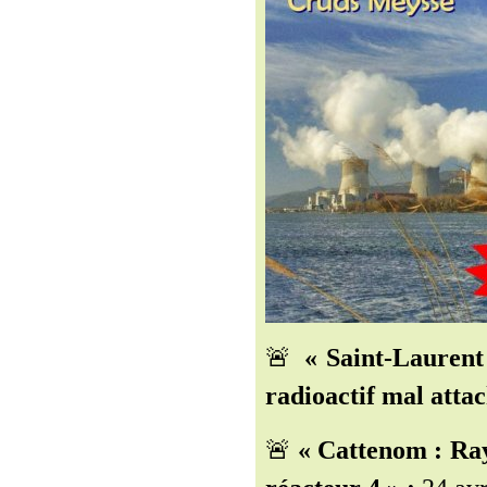
🚨
« Saint-Laurent
radioactif mal attac
🚨
« Cattenom : Ray