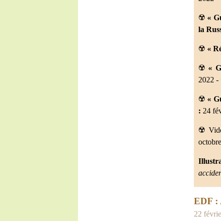
☢️
« Gu
la Rus
☢️
« Ré
☢️
« G
2022 -
☢️
« G
:
24 fév
☢️ Vi
octobre
Illustr
acciden
EDF 
22 févrie