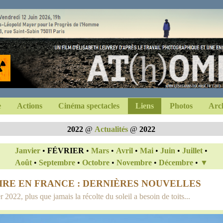
e
Actions
Cinéma spectacles
Liens
Photos
Arch
2022
@
Actualités
@
2022
Janvier
•
FÉVRIER
•
Mars
•
Avril
•
Mai
•
Juin
•
Juillet
•
Août
•
Septembre
•
Octobre
•
Novembre
•
Décembre
•
▼
IRE EN FRANCE : DERNIÈRES NOUVELLES
r 2022, plus que jamais la récolte du soleil a besoin de toits...