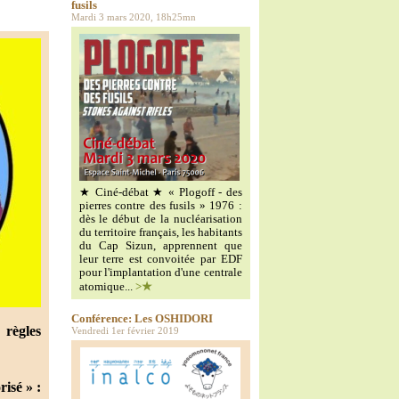
fusils
Mardi 3 mars 2020, 18h25mn
★ Ciné-débat ★ « Plogoff - des
pierres contre des fusils » 1976 :
dès le début de la nucléarisation
du territoire français, les habitants
du Cap Sizun, apprennent que
leur terre est convoitée par EDF
pour l'implantation d'une centrale
atomique...
>★
Conférence: Les OSHIDORI
 règles
Vendredi 1er février 2019
isé » :