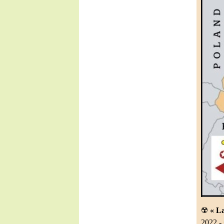
☢️
« La
2022 -