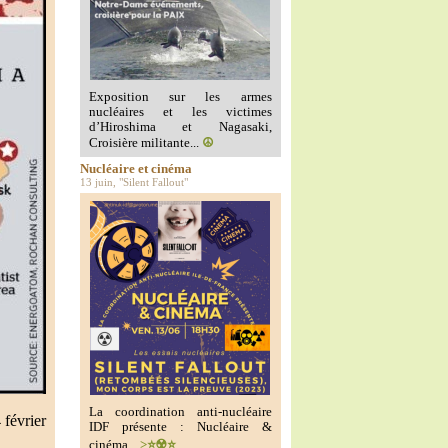
Exposition sur les armes
nucléaires et les victimes
d’Hiroshima et Nagasaki,
Croisière militante...
☮️
Nucléaire et cinéma
13 juin, "Silent Fallout"
La coordination anti-nucléaire
février
IDF présente : Nucléaire &
cinéma...
>⭐️☢️⭐️