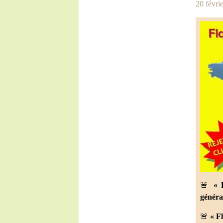
20 févrie
🚨
« 
général
🚨
« F