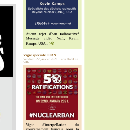
Aucun rejet d'eau radioactive!
Message vidéo No.1, Kevin
Kamps, USA...
>☢️
Vigie spéciale TIAN
Vendredi 22 janvier 2021, Paris Hôtel de
Ville
Vigie d'interpellation du
gouvernement français pour la