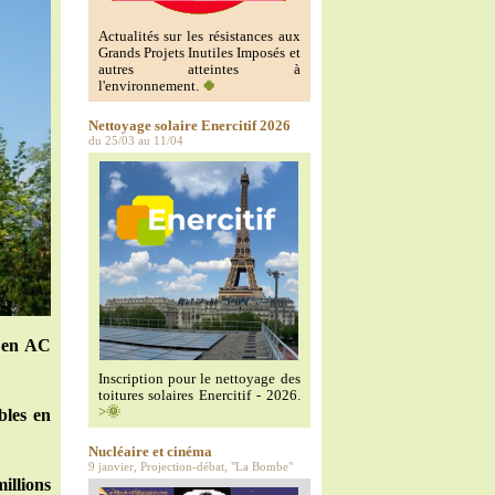
Actualités sur les résistances aux
Grands Projets Inutiles Imposés et
autres atteintes à
l'environnement.
🍀
Nettoyage solaire Enercitif 2026
du 25/03 au 11/04
e en AC
Inscription pour le nettoyage des
toitures solaires Enercitif - 2026.
>🌞
bles en
Nucléaire et cinéma
9 janvier, Projection-débat, "La Bombe"
illions