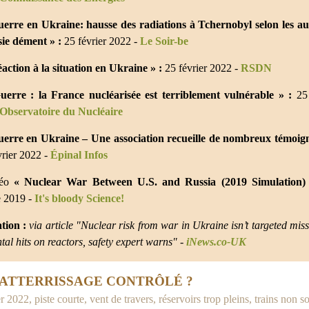
erre en Ukraine: hausse des radiations à Tchernobyl selon les aut
sie dément » :
25 février 2022 -
Le Soir-be
action à la situation en Ukraine » :
25 février 2022 -
RSDN
uerre : la France nucléarisée est terriblement vulnérable » :
25 
Observatoire du Nucléaire
uerre en Ukraine – Une association recueille de nombreux témoig
rier 2022 -
Épinal Infos
déo
« Nuclear War Between U.S. and Russia (2019 Simulation) 
 2019 -
It's bloody Science!
ation :
via article "Nuclear risk from war in Ukraine isn’t targeted miss
tal hits on reactors, safety expert warns" -
iNews.co-UK
: ATTERRISSAGE CONTRÔLÉ ?
r 2022, piste courte, vent de travers, réservoirs trop pleins, trains non sor