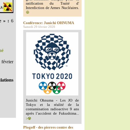
ratification du Traité d'
Interdiction de Armes Nucléaires.
☮️
e » :
6
Conférence: Junichi OHNUMA
Samedi 29 février 2020
né
février
lations
Junichi Ohnuma - Les JO de
Tokyo et la réalité de la
contamination radioactive 9 ans
après l’accident de Fukushima...
>☢️
Plogoff - des pierres contre des