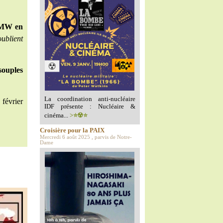
0 MW en
oublient
souples
La coordination anti-nucléaire
février
IDF présente : Nucléaire &
cinéma...
>⭐️☢️⭐️
Croisière pour la PAIX
Mercredi 6 août 2025 , parvis de Notre-
Dame