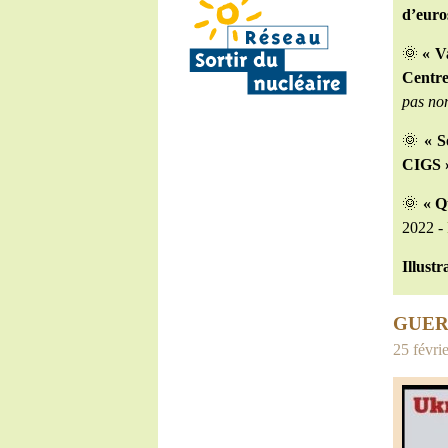
d’euros
🌞
« V
Centre
pas non
🌞
« S
CIGS »
🌞
« Q
2022 -
Illustr
GUER
25 févrie