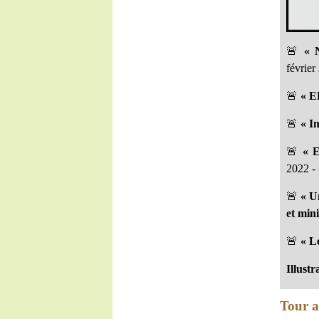
🚨
« 
février
🚨
« E
🚨
« Im
🚨
« E
2022 -
🚨
« U
et mini
🚨
« Le
Illustr
Tour a