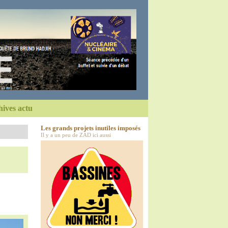
ives actu
Les grands projets inutiles imposés
Il y a un peu de ZAD ici aussi