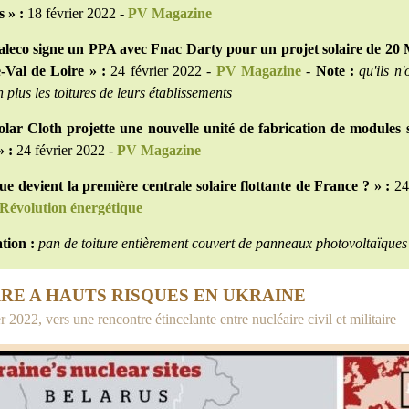
 » :
18 février 2022 -
PV Magazine
aleco signe un PPA avec Fnac Darty pour un projet solaire de 2
-Val de Loire » :
24 février 2022 -
PV Magazine
-
Note :
qu'ils n'
 plus les toitures de leurs établissements
olar Cloth projette une nouvelle unité de fabrication de modules 
 :
24 février 2022 -
PV Magazine
ue devient la première centrale solaire flottante de France ? » :
24 
Révolution énergétique
ation :
pan de toiture entièrement couvert de panneaux photovoltaïques
RE A HAUTS RISQUES EN UKRAINE
r 2022, vers une rencontre étincelante entre nucléaire civil et militaire