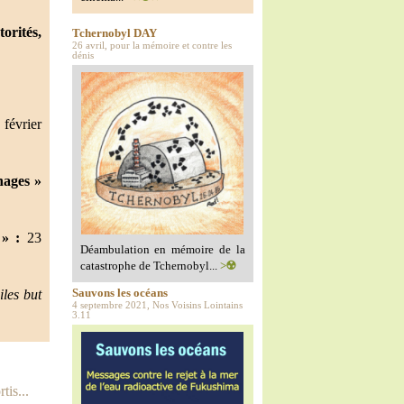
orités,
Tchernobyl DAY
26 avril, pour la mémoire et contre les
dénis
février
nages »
» :
23
Déambulation en mémoire de la
catastrophe de Tchernobyl...
>☢️
iles but
Sauvons les océans
4 septembre 2021, Nos Voisins Lointains
3.11
tis...