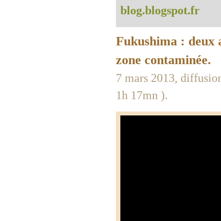
blog.blogspot.fr
Fukushima : deux 
zone contaminée.
7 mars 2013, diffusio
1h 17mn ).