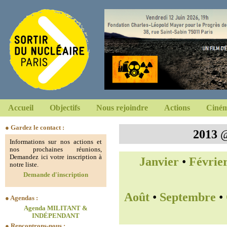
Accueil
Objectifs
Nous rejoindre
Actions
Ciném
● Gardez le contact :
2013
Informations sur nos actions et
nos prochaines réunions,
Demandez ici votre inscription à
Janvier
•
Févrie
notre liste.
Demande d'inscription
Août
•
Septembre
•
● Agendas :
Agenda MILITANT &
INDÉPENDANT
● Rencontrons-nous :