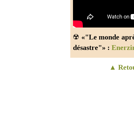
☢️
«"Le monde aprè
désastre"» :
Enerzi
▲ Retou