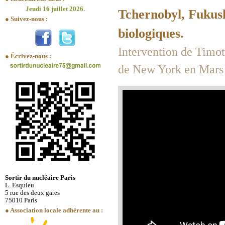
Jeudi 16 juillet 2026.
Tchernobyl, Fukus
● Suivez-nous :
biologiques.
Intervention de Tim
● Écrivez-nous :
de New York en Mars
Sortir du nucléaire Paris
L. Esquieu
5 rue des deux gares
75010 Paris
● Association locale adhérente au :