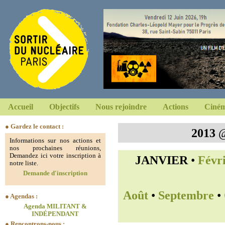
Accueil
Objectifs
Nous rejoindre
Actions
Ciném
● Gardez le contact :
2013
Informations sur nos actions et
nos prochaines réunions,
Demandez ici votre inscription à
JANVIER
•
Févr
notre liste.
Demande d'inscription
Août
•
Septembre
•
● Agendas :
Agenda MILITANT &
INDÉPENDANT
● Rencontrons-nous :