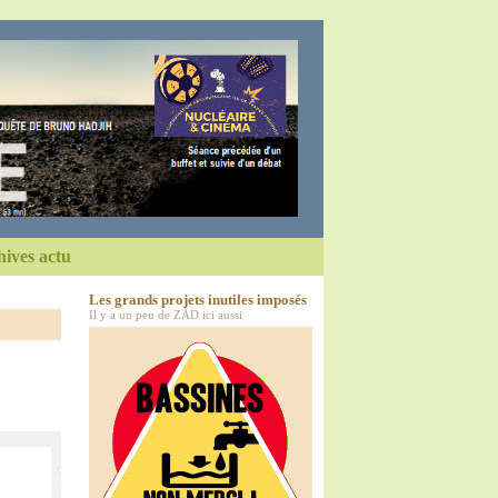
ives actu
Les grands projets inutiles imposés
Il y a un peu de ZAD ici aussi