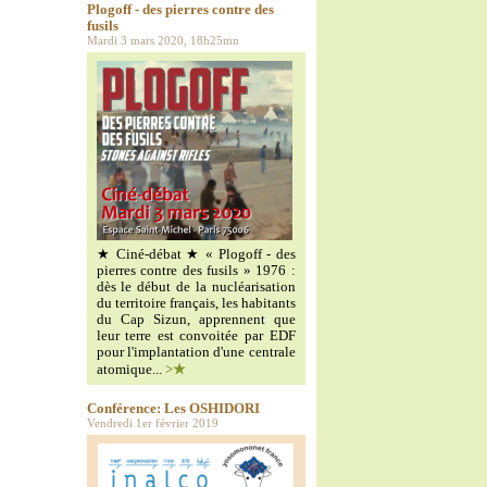
Plogoff - des pierres contre des
fusils
Mardi 3 mars 2020, 18h25mn
★ Ciné-débat ★ « Plogoff - des
pierres contre des fusils » 1976 :
dès le début de la nucléarisation
du territoire français, les habitants
du Cap Sizun, apprennent que
leur terre est convoitée par EDF
pour l'implantation d'une centrale
atomique...
>★
Conférence: Les OSHIDORI
Vendredi 1er février 2019