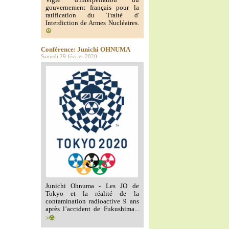
Vigie d'interpellation du
gouvernement français pour la
ratification du Traité d'
Interdiction de Armes Nucléaires.
☮️
Conférence: Junichi OHNUMA
Samedi 29 février 2020
Junichi Ohnuma - Les JO de
Tokyo et la réalité de la
contamination radioactive 9 ans
après l’accident de Fukushima...
>☢️