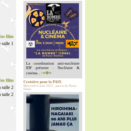
fos film
salle 1
La coordination anti-nucléaire
IDF présente : Nucléaire &
cinéma...
>⭐️☢️⭐️
fos film
Croisière pour la PAIX
Mercredi 6 août 2025 , parvis de Notre-
salle 2
Dame
 salle 2