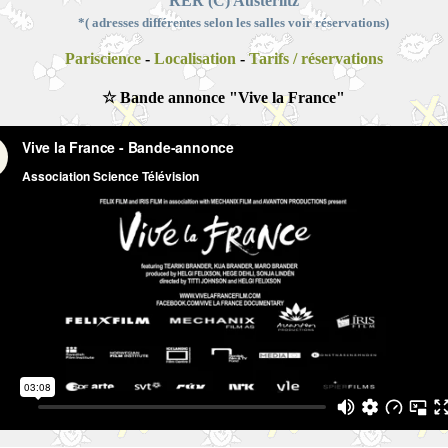
RER (C) Austerlitz
*( adresses différentes selon les salles voir réservations)
Pariscience
-
Localisation
-
Tarifs / réservations
☆ Bande annonce "Vive la France"