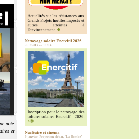
Actualités sur les résistances aux
Grands Projets Inutiles Imposés et
autres atteintes à
l'environnement.
🍀
Nettoyage solaire Enercitif 2026
du 25/03 au 11/04
Inscription pour le nettoyage des
toitures solaires Enercitif - 2026.
>🌞
une note
ires et
Nucléaire et cinéma
9 janvier, Projection-débat, "La Bombe"