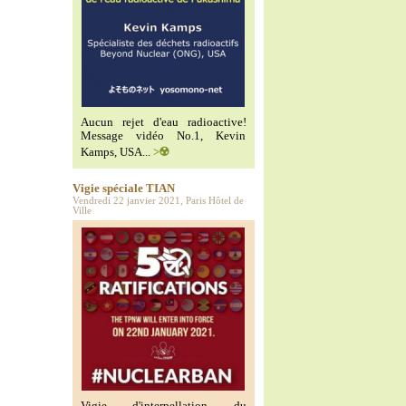
Aucun rejet d'eau radioactive!
Message vidéo No.1, Kevin
Kamps, USA...
>☢️
Vigie spéciale TIAN
Vendredi 22 janvier 2021, Paris Hôtel de
Ville