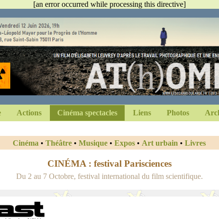
[an error occurred while processing this directive]
e
Actions
Cinéma spectacles
Liens
Photos
Arch
Cinéma
•
Théâtre
•
Musique
•
Expos
•
Art urbain
•
Livres
CINÉMA : festival Parisciences
Du 2 au 7 Octobre, festival international du film scientifique.