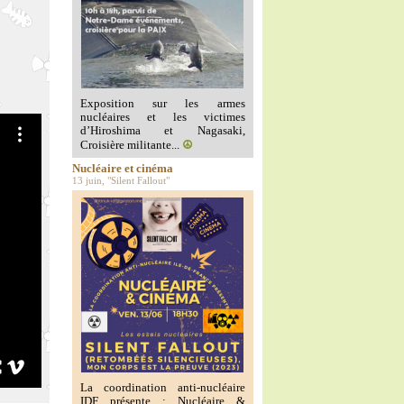
Exposition sur les armes
nucléaires et les victimes
d’Hiroshima et Nagasaki,
Croisière militante...
☮️
Nucléaire et cinéma
13 juin, "Silent Fallout"
La coordination anti-nucléaire
IDF présente : Nucléaire &