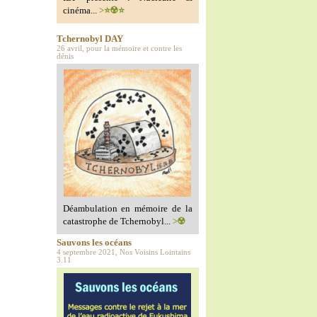
cinéma...
>⭐️☢️⭐️
Tchernobyl DAY
26 avril, pour la mémoire et contre les
dénis
Déambulation en mémoire de la
catastrophe de Tchernobyl...
>☢️
Sauvons les océans
4 septembre 2021, Nos Voisins Lointains
3.11