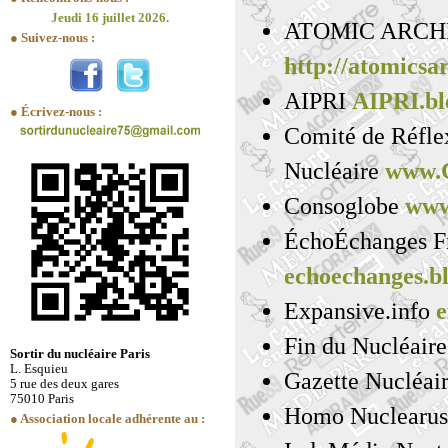
Jeudi 16 juillet 2026.
ATOMIC ARCH
● Suivez-nous :
http://atomicsa
AIPRI
AIPRI.bl
● Écrivez-nous :
Comité de Réflex
Nucléaire
www.C
Consoglobe
www
ÉchoÉchanges F
echoechanges.bl
Expansive.info
e
Fin du Nucléair
Sortir du nucléaire Paris
L. Esquieu
Gazette Nucléai
5 rue des deux gares
75010 Paris
Homo Nuclearu
● Association locale adhérente au :