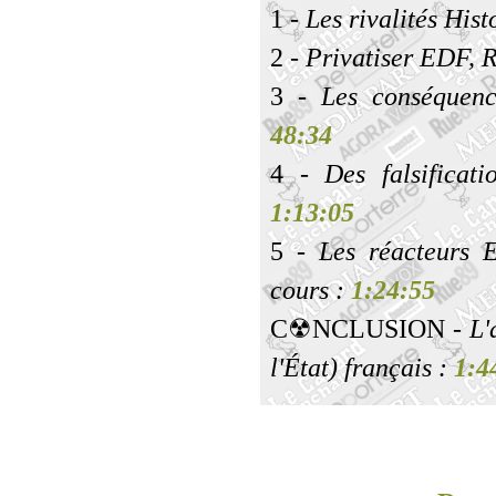
1
- Les rivalités His
2
- Privatiser EDF,
3
- Les conséquenc
48:34
4
- Des falsificati
1:13:05
5
- Les réacteurs 
cours :
1:24:55
C☢NCLUSION
- L'
l'État) français :
1:4