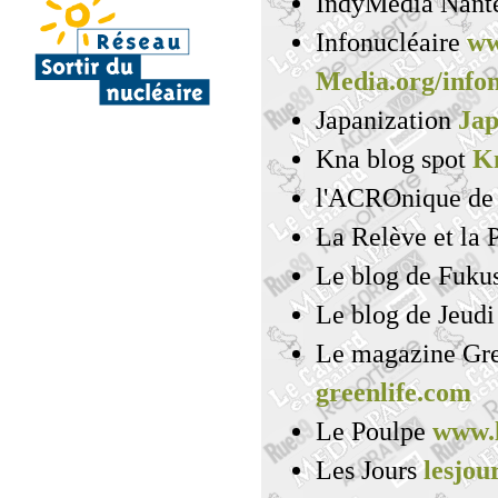
IndyMédia Nant
Infonucléaire
ww
Media.org/infon
Japanization
Jap
Kna blog spot
Kn
l'ACROnique de
La Relève et la 
Le blog de Fuk
Le blog de Jeud
Le magazine Gr
greenlife.com
Le Poulpe
www.l
Les Jours
lesjour