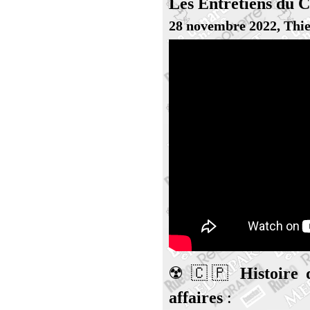
Les Entretiens du C
28 novembre 2022, Thie
☢️ 🇨🇵
Histoire d
affaires
: