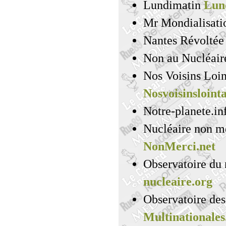
Lundimatin
Lun
Mr Mondialisat
Nantes Révolté
Non au Nucléai
Nos Voisins Loin
Nosvoisinsloint
Notre-planete.i
Nucléaire non m
NonMerci.net
Observatoire du
nucleaire.org
Observatoire des
Multinationales