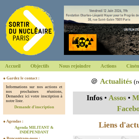
Accueil
Objectifs
Nous rejoindre
Actions
Ciném
● Gardez le contact :
＠
Actualités
(r
Informations sur nos actions et
nos prochaines réunions,
Infos
•
Assos
•
Mi
Demandez ici votre inscription à
notre liste.
Faceb
Demande d'inscription
● Agendas :
Liens d'act
Agenda MILITANT &
INDÉPENDANT
● Rencontrons-nous :