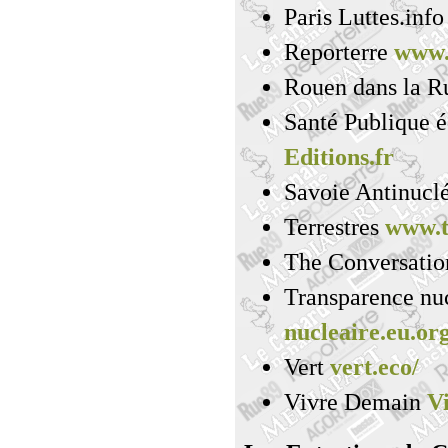
Paris Luttes.inf
Reporterre
www.
Rouen dans la 
Santé Publique é
Editions.fr
Savoie Antinucl
Terrestres
www.t
The Conversati
Transparence nu
nucleaire.eu.org
Vert
vert.eco/
Vivre Demain
V