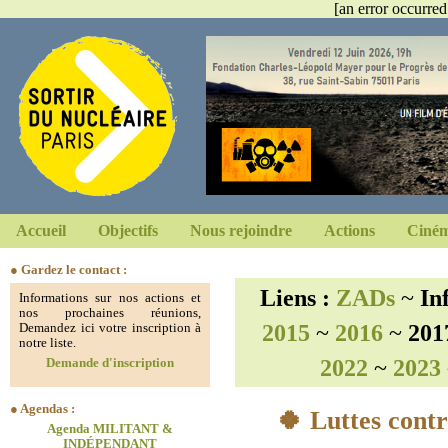
[an error occurred
Accueil
Objectifs
Nous rejoindre
Actions
Ciném
● Gardez le contact :
Liens :
ZADs
~
In
Informations sur nos actions et
nos prochaines réunions,
2015
~
2016
~
201
Demandez ici votre inscription à
notre liste.
2022
~
2023
Demande d'inscription
● Agendas :
🍀 Luttes contr
Agenda MILITANT &
INDÉPENDANT