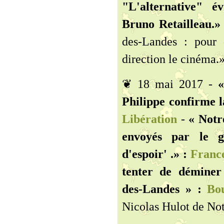
"L'alternative" é
Bruno Retailleau.» 
des-Landes : pour
direction le cinéma.
❦ 18 mai 2017 -
«
Philippe confirme 
Libération
-
« Notr
envoyés par le g
d'espoir' .» :
France
tenter de déminer
des-Landes » :
Bou
Nicolas Hulot de No