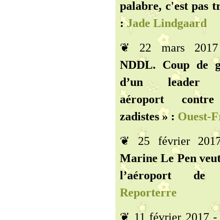
palabre, c'est pas tr
:
Jade Lindgaard
❦ 22 mars 201
NDDL. Coup de g
d’un leader a
aéroport contr
zadistes » :
Ouest-F
❦ 25 février 20
Marine Le Pen veut
l’aéroport de 
Reporterre
❦ 11 février 2017 