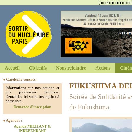
[an error occurred
Accueil
Objectifs
Nous rejoindre
Actions
Ciném
● Gardez le contact :
FUKUSHIMA DEU
Informations sur nos actions et
nos prochaines réunions,
Soirée de Solidarité a
Demandez ici votre inscription à
notre liste.
de Fukushima
Demande d'inscription
● Agendas :
Agenda MILITANT &
INDÉPENDANT