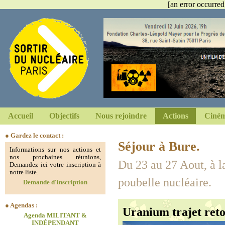
[an error occurred
Accueil
Objectifs
Nous rejoindre
Actions
Ciném
● Gardez le contact :
Séjour à Bure.
Informations sur nos actions et
nos prochaines réunions,
Du 23 au 27 Aout, à la
Demandez ici votre inscription à
notre liste.
poubelle nucléaire.
Demande d'inscription
● Agendas :
Uranium trajet reto
Agenda MILITANT &
INDÉPENDANT