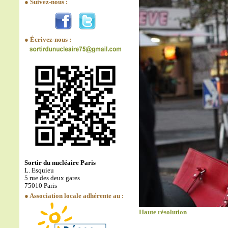
● Suivez-nous :
● Écrivez-nous :
Sortir du nucléaire Paris
L. Esquieu
5 rue des deux gares
75010 Paris
● Association locale adhérente au :
Haute résolution