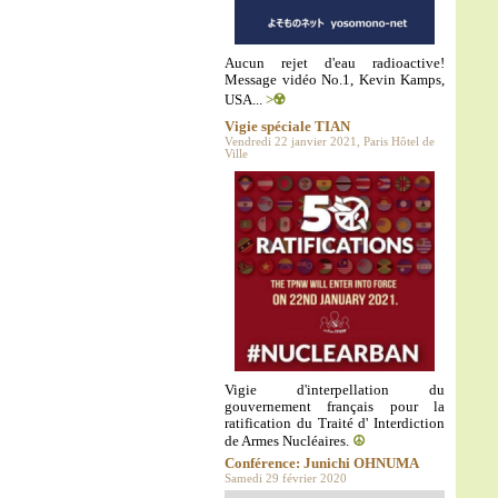
Aucun rejet d'eau radioactive!
Message vidéo No.1, Kevin Kamps,
USA...
>☢️
Vigie spéciale TIAN
Vendredi 22 janvier 2021, Paris Hôtel de
Ville
Vigie d'interpellation du
gouvernement français pour la
ratification du Traité d' Interdiction
de Armes Nucléaires.
☮️
Conférence: Junichi OHNUMA
Samedi 29 février 2020