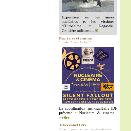
Exposition sur les armes
nucléaires et les victimes
d’Hiroshima et Nagasaki,
Croisière militante...
☮️
Nucléaire et cinéma
13 juin, "Silent Fallout"
La coordination anti-nucléaire IDF
présente : Nucléaire & cinéma...
>⭐️☢️⭐️
Tchernobyl DAY
26 avril, pour la mémoire et contre les