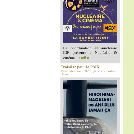
La coordination anti-nucléaire
IDF présente : Nucléaire &
cinéma...
>⭐️☢️⭐️
Croisière pour la PAIX
Mercredi 6 août 2025 , parvis de Notre-
Dame