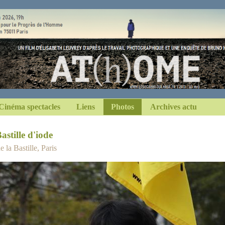
Cinéma spectacles
Liens
Photos
Archives actu
astille d'iode
 la Bastille, Paris