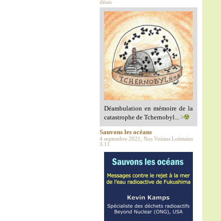
dénis
Déambulation en mémoire de la
catastrophe de Tchernobyl...
>☢️
Sauvons les océans
4 septembre 2021, Nos Voisins Lointains
3.11