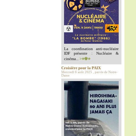
La coordination anti-nucléaire
IDF présente : Nucléaire &
cinéma...
>⭐️☢️⭐️
Croisière pour la PAIX
Mercredi 6 août 2025 , parvis de Notre-
Dame