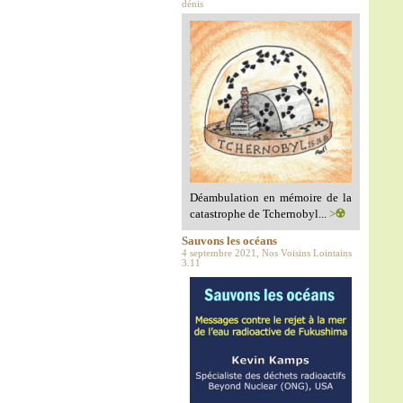
dénis
Déambulation en mémoire de la
catastrophe de Tchernobyl...
>☢️
Sauvons les océans
4 septembre 2021, Nos Voisins Lointains
3.11