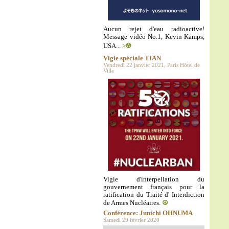
Aucun rejet d'eau radioactive!
Message vidéo No.1, Kevin Kamps,
USA...
>☢️
Vigie spéciale TIAN
Vendredi 22 janvier 2021, Paris Hôtel de
Ville
Vigie d'interpellation du
gouvernement français pour la
ratification du Traité d' Interdiction
de Armes Nucléaires.
☮️
Conférence: Junichi OHNUMA
Samedi 29 février 2020