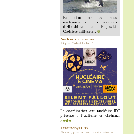
Exposition sur les armes
nucléaires et les victimes
d’Hiroshima et Nagasaki,
Croisière militante...
☮️
Nucléaire et cinéma
13 juin, "Silent Fallout"
La coordination anti-nucléaire IDF
présente : Nucléaire & cinéma...
>⭐️☢️⭐️
Tchernobyl DAY
26 avril, pour la mémoire et contre les