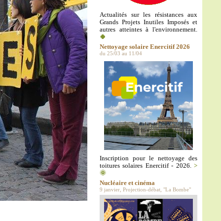
Actualités sur les résistances aux
Grands Projets Inutiles Imposés et
autres atteintes à l'environnement.
🍀
Nettoyage solaire Enercitif 2026
du 25/03 au 11/04
Inscription pour le nettoyage des
toitures solaires Enercitif - 2026.
>
🌞
Nucléaire et cinéma
9 janvier, Projection-débat, "La Bombe"