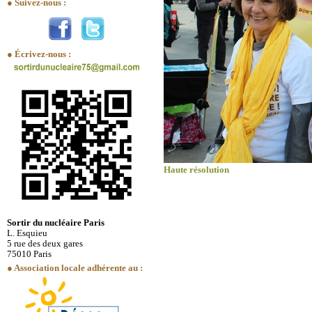
● Suivez-nous :
● Écrivez-nous :
Haute résolution
Sortir du nucléaire Paris
L. Esquieu
5 rue des deux gares
75010 Paris
● Association locale adhérente au :