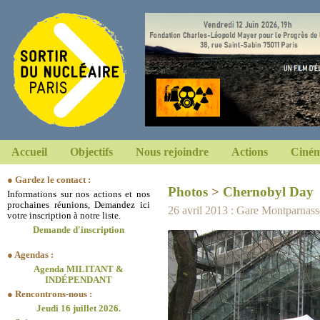
Accueil
Objectifs
Nous rejoindre
Actions
Ciném
● Gardez le contact :
Photos
>
Chernobyl Day
Informations sur nos actions et nos
prochaines réunions, Demandez ici
26 avril 2013 : Gare Montparnass
votre inscription à notre liste.
Demande d'inscription
● Agendas :
Agenda MILITANT &
INDÉPENDANT
● Rencontrons-nous :
Jeudi 16 juillet 2026.