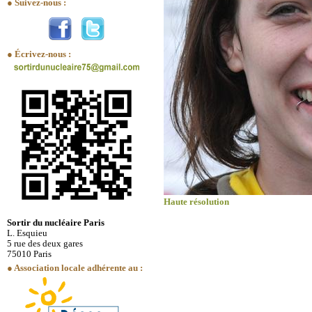
● Suivez-nous :
● Écrivez-nous :
Haute résolution
Sortir du nucléaire Paris
L. Esquieu
5 rue des deux gares
75010 Paris
● Association locale adhérente au :