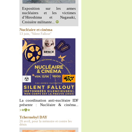
Exposition sur les armes
nucléaires et les victimes
d’Hiroshima et Nagasaki,
Croisière militante...
☮️
Nucléaire et cinéma
13 juin, "Silent Fallout"
La coordination anti-nucléaire IDF
présente : Nucléaire & cinéma...
>⭐️☢️⭐️
Tchernobyl DAY
26 avril, pour la mémoire et contre les
dénis