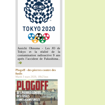
Junichi Ohnuma - Les JO de
Tokyo et la réalité de la
contamination radioactive 9 ans
après l’accident de Fukushima...
>☢️
Plogoff - des pierres contre des
fusils
Mardi 3 mars 2020, 18h25mn