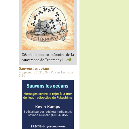
Déambulation en mémoire de la
catastrophe de Tchernobyl...
>☢️
Sauvons les océans
4 septembre 2021, Nos Voisins Lointains
3.11