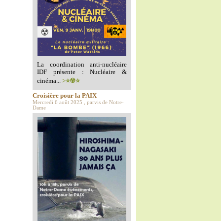
La coordination anti-nucléaire
IDF présente : Nucléaire &
cinéma...
>⭐️☢️⭐️
Croisière pour la PAIX
Mercredi 6 août 2025 , parvis de Notre-
Dame