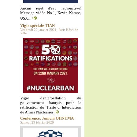
Aucun rejet d'eau radioactive!
Message vidéo No.1, Kevin Kamps,
USA...
>☢️
Vigie spéciale TIAN
Vendredi 22 janvier 2021, Paris Hôtel de
Ville
Vigie d'interpellation du
gouvernement français pour la
ratification du Traité d' Interdiction
de Armes Nucléaires.
☮️
Conférence: Junichi OHNUMA
Samedi 29 février 2020