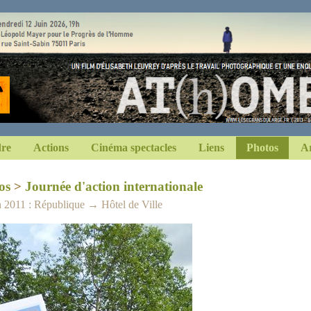
dre
Actions
Cinéma spectacles
Liens
Photos
Ar
os
>
Journée d'action internationale
n 2011 : République → Hôtel de Ville