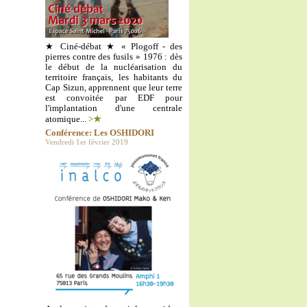
★ Ciné-débat ★ « Plogoff - des
pierres contre des fusils » 1976 : dès
le début de la nucléarisation du
territoire français, les habitants du
Cap Sizun, apprennent que leur terre
est convoitée par EDF pour
l'implantation d'une centrale
atomique...
>★
Conférence: Les OSHIDORI
Vendredi 1er février 2019