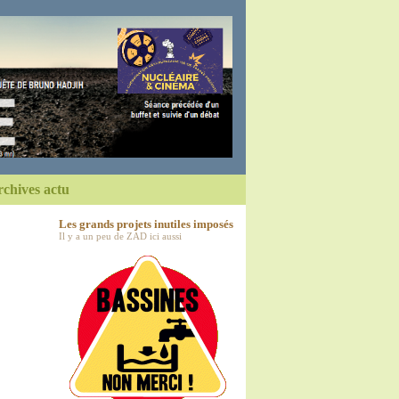
chives actu
Les grands projets inutiles imposés
Il y a un peu de ZAD ici aussi