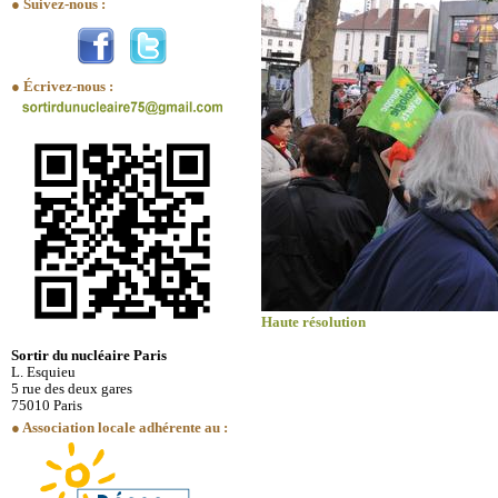
● Suivez-nous :
● Écrivez-nous :
Haute résolution
Sortir du nucléaire Paris
L. Esquieu
5 rue des deux gares
75010 Paris
● Association locale adhérente au :